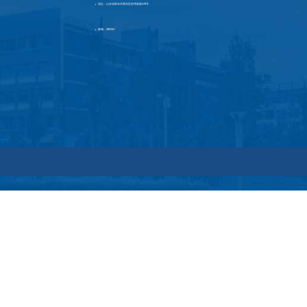
地址：山东省青岛市黄岛区前湾港路579号
▶
邮编：266590
▶