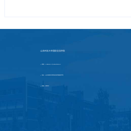
山东科技大学国际交流学院
邮箱：admission@sdust.edu.cn
▶
地址：山东省青岛市黄岛区前湾港路579号
▶
邮编：266590
▶