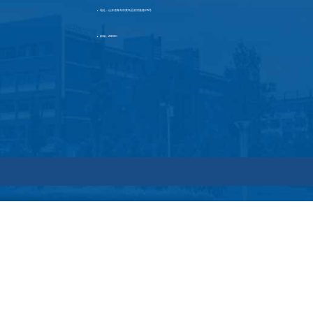
地址：山东省青岛市黄岛区前湾港路579号
▶
邮编：266590
▶