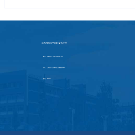
山东科技大学国际交流学院
邮箱：admission@sdust.edu.cn
▶
地址：山东省青岛市黄岛区前湾港路579号
▶
邮编：266590
▶